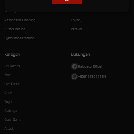
Tentang RATUGACOR
Promosi
Responsible Gambling
Loyalty
Pusat Bantuan
Referral
Syarat dan Ketentuan
Kategori
Dukungan
Hot Games
Ratugacor Official
Slots
+6281313027364
Live Casino
Race
Togel
Olahraga
Crash Game
Arcade