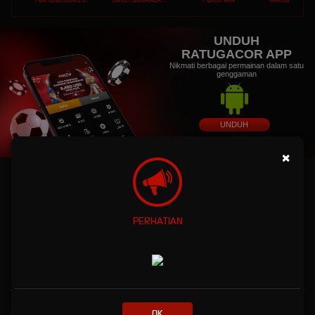
UNDUH
RATUGACOR APP
Nikmati berbagai permainan dalam satu
genggaman
UNDUH
PANDUAN INSTALASI
×
RATUGACOR: Aplikasi Rekomendasi Main Slot88 Gacor
Resmi Terbaru Gampang Menang
PERHATIAN
RATUGACOR
menjadi sebuah platform terpilih yang menyediakan link download aplikasi
yang menjadi rekomendasi tempat bermain slot88 gacor dengan tampilan responsif ringan
akses cepat dengan menggunakan link alternatif anti blokir.
OK
Kebijaksanaan
Platform