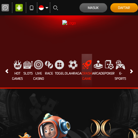
MASUK
DAFTAR
HOT
SLOTS
LIVE
RACE
TOGEL
OLAHRAGA
CRASH
ARCADE
POKER
E-
SABUN
GAMES
CASINO
GAME
SPORTS
AYAM