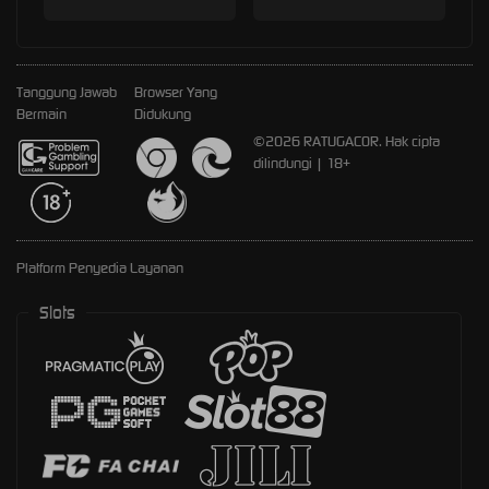
Tanggung Jawab
Browser Yang
Bermain
Didukung
©2026 RATUGACOR. Hak cipta
dilindungi | 18+
Platform Penyedia Layanan
Slots