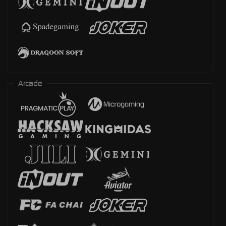
Arcade