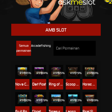
AMB SLOT
Semua
Arcade
Fishing
permainan
RTP
95%
RTP
84%
RTP
95%
RTP
79%
RTP
80%
Nova Crash : The Legends of Power
Dart Fest
Ring of Hopeful
Scoop Blessing
Horse Racing
RTP
80%
RTP
79%
RTP
80%
RTP
83%
RTP
89%
Fruit Roulette Slots
Ghost Busters
Treasure of Pirate
Lagend of Shooter
Real Slap