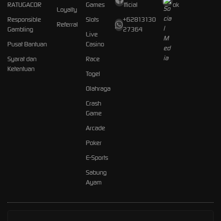
RATUGACOR
Games
fficial
ok
Loyalty
Responsible
Slots
+62813130
Referral
Gambling
27364
Live
Pusat Bantuan
Casino
Syarat dan
Race
Ketentuan
Togel
Olahraga
Crash
Game
Arcade
Poker
E-Sports
Sabung
Ayam