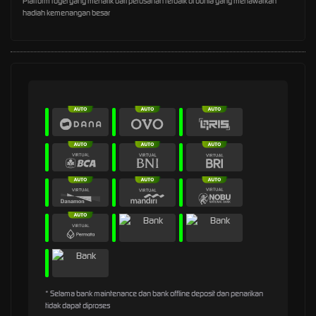
Platform togel yang menarik dari perusahan terbaik di dunia yang menawarkan
hadiah kemenangan besar
* Selama bank maintenance dan bank offline deposit dan penarikan
tidak dapat diproses