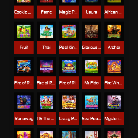
Cookie Pop
Fame
Magic Pearl
Laura
African Wildlife
Fruit
Thai
Reel King Mega
Glorious Rome
Archer
Fire of Route 66
Fire of Rue Royale
Fire of Riverside
Mr.Fido
Fire Wheel
Runaway
TIS The Season
Crazy Restaurant
Sea Realms
Mysterious Witch