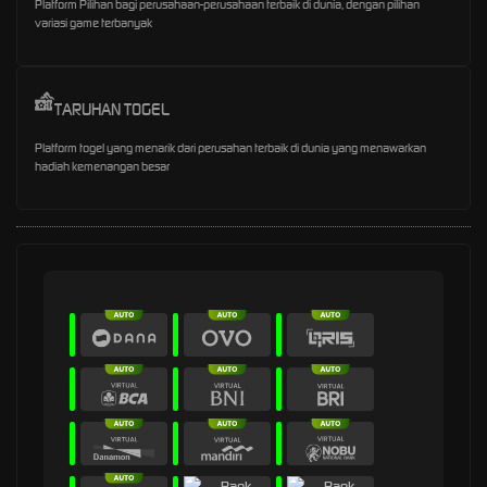
Platform Pilihan bagi perusahaan-perusahaan terbaik di dunia, dengan pilihan
variasi game terbanyak
TARUHAN TOGEL
Platform togel yang menarik dari perusahan terbaik di dunia yang menawarkan
hadiah kemenangan besar