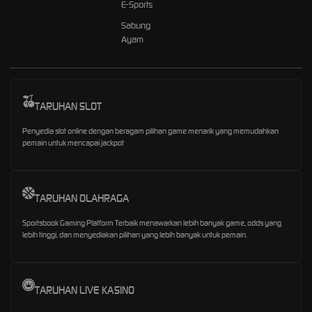
E-Sports
Sabung
Ayam
TARUHAN SLOT
Penyedia slot online dengan beragam pilihan game menarik yang memudahkan
pemain untuk mencapai jackpot
TARUHAN OLAHRAGA
Sportsbook Gaming Platform Terbaik menawarkan lebih banyak game, odds yang
lebih tinggi, dan menyediakan pilihan yang lebih banyak untuk pemain.
TARUHAN LIVE KASINO