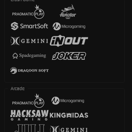
Arcade