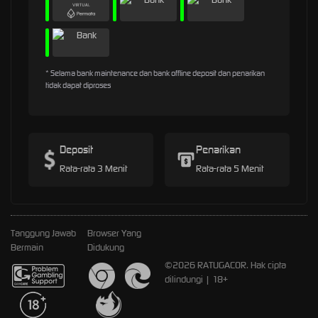
* Selama bank maintenance dan bank offline deposit dan penarikan
tidak dapat diproses
Deposit
Penarikan
Rata-rata 3 Menit
Rata-rata 5 Menit
Tanggung Jawab
Browser Yang
Bermain
Didukung
©2026 RATUGACOR. Hak cipta
dilindungi | 18+