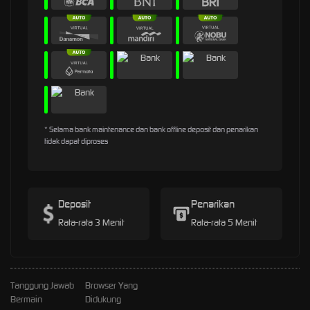
* Selama bank maintenance dan bank offline deposit dan penarikan
tidak dapat diproses
Deposit
Penarikan
Rata-rata 3 Menit
Rata-rata 5 Menit
Tanggung Jawab
Browser Yang
Bermain
Didukung