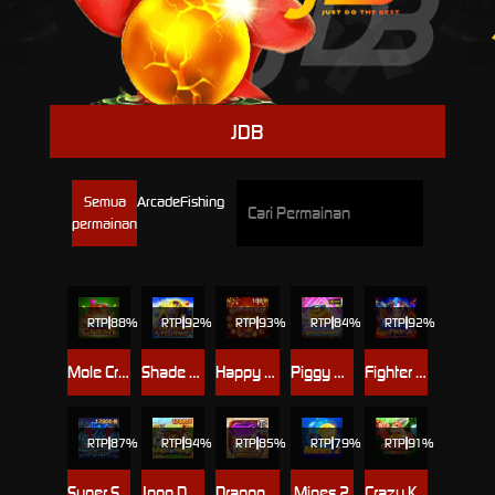
JDB
Semua
Arcade
Fishing
permainan
RTP
88%
RTP
92%
RTP
93%
RTP
84%
RTP
92%
Mole Crash
Shade Dragons Fishing
Happy New Year
Piggy Bank TapTap
Fighter Fire
RTP
87%
RTP
94%
RTP
85%
RTP
79%
RTP
91%
Super Super Fruit
Jogo Do Bicho
Dragon Master
Mines 2
Crazy King Kong