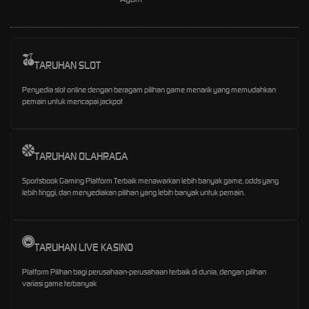
TARUHAN SLOT
Penyedia slot online dengan beragam pilihan game menarik yang memudahkan
pemain untuk mencapai jackpot
TARUHAN OLAHRAGA
Sportsbook Gaming Platform Terbaik menawarkan lebih banyak game, odds yang
lebih tinggi, dan menyediakan pilihan yang lebih banyak untuk pemain.
TARUHAN LIVE KASINO
Platform Pilihan bagi perusahaan-perusahaan terbaik di dunia, dengan pilihan
variasi game terbanyak