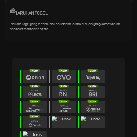
TARUHAN TOGEL
Platform togel yang menarik dari perusahan terbaik di dunia yang menawarkan
hadiah kemenangan besar