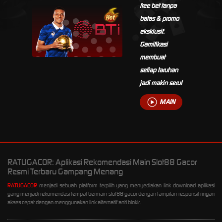
free bet tanpa
batas & promo
eksklusif.
Gamifikasi
membuat
setiap taruhan
jadi makin seru!
MAIN
RATUGACOR: Aplikasi Rekomendasi Main Slot88 Gacor
Resmi Terbaru Gampang Menang
RATUGACOR
menjadi sebuah platform terpilih yang menyediakan link download aplikasi
yang menjadi rekomendasi tempat bermain slot88 gacor dengan tampilan responsif ringan
akses cepat dengan menggunakan link alternatif anti blokir.