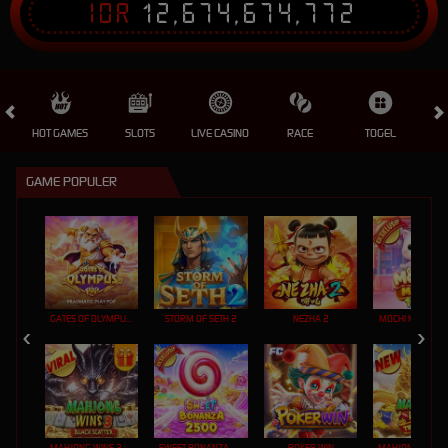
IDR
12,674,674,772
HOT GAMES
SLOTS
LIVE CASINO
RACE
TOGEL
OL
GAME POPULER
GATES OF OLYMPUS POP
STORM OF SETH 2
NEZHA 2
MOCHI MANIA 1
MAHJONG WINS 3 – BLACK SCATTER
SWEET BONANZA 2500
POKER WIN